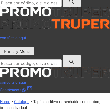
search
consúltalo aquí
Primary Menu
Buscar:
search
consúltalo aquí
mail
Contáctanos
Home
>
Catálogo
>
Tapón auditivo desechable con cordón,
bolsa individual