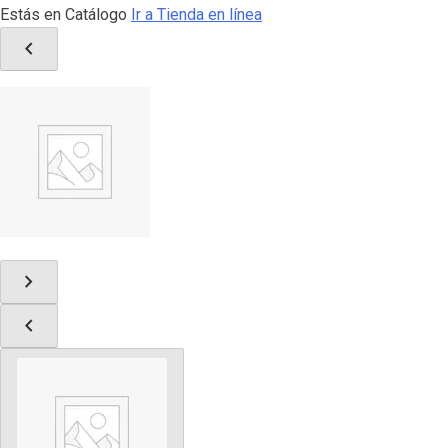
Estás en Catálogo
Ir a Tienda en línea
chevron_left
chevron_right
chevron_left