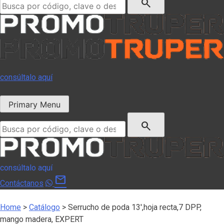
search
consúltalo aquí
Primary Menu
Buscar:
search
consúltalo aquí
mail
Contáctanos
Home
>
Catálogo
>
Serrucho de poda 13′,hoja recta,7 DPP,
mango madera, EXPERT