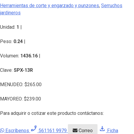
Herramientas de corte y engarzado y punzones
,
Serruchos
jardineros
Unidad:
1
|
Peso:
0.24
|
Volumen:
1436.16
|
Clave:
SPX-13R
MENUDEO:
$
265.00
MAYOREO:
$
239.00
Para adquirir o cotizar este producto contáctanos:
phone_enabled
download
Escríbenos
561161 9979
Correo
Ficha