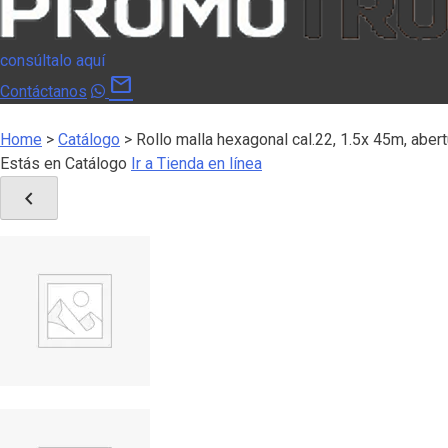
consúltalo aquí
mail
Contáctanos
Home
>
Catálogo
>
Rollo malla hexagonal cal.22, 1.5x 45m, abe
Estás en Catálogo
Ir a Tienda en línea
chevron_left