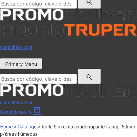
search
consúltalo aquí
Primary Menu
Buscar:
search
consúltalo aquí
mail
Contáctanos
Home
>
Catálogo
>
Rollo 5 m cinta antiderrapante transp. 50mm
p/áreas húmedas