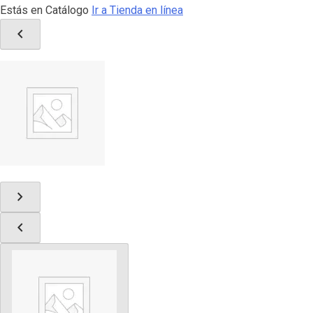
Estás en Catálogo
Ir a Tienda en línea
chevron_left
chevron_right
chevron_left