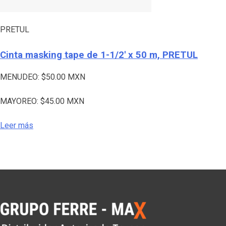
PRETUL
Cinta masking tape de 1-1/2′ x 50 m, PRETUL
MENUDEO:
$
50.00
MXN
MAYOREO:
$
45.00
MXN
Leer más