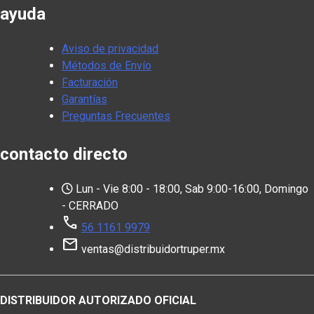
ayuda
Aviso de privacidad
Métodos de Envío
Facturación
Garantías
Preguntas Frecuentes
contacto directo
Lun - Vie 8:00 - 18:00, Sab 9:00-16:00, Domingo
- CERRADO
call
56 1161 9979
mail
ventas@distribuidortruper.mx
DISTRIBUIDOR AUTORIZADO OFICIAL