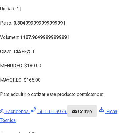
Unidad:
1
|
Peso:
0.30499999999999999
|
Volumen:
1187.9649999999999
|
Clave:
CIAH-25T
MENUDEO:
$
180.00
MAYOREO:
$
165.00
Para adquirir o cotizar este producto contáctanos:
phone_enabled
download
Escríbenos
561161 9979
Correo
Ficha
Técnica