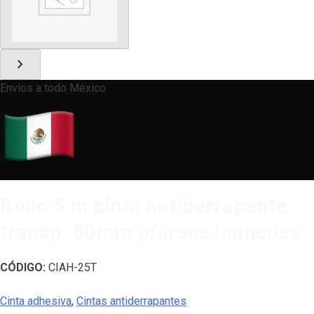
chevron_right
Envíos a todo México
Rollo 5 m cinta antiderrapante
transp. 50mm p/áreas húmedas
CÓDIGO:
CIAH-25T
Cinta adhesiva
,
Cintas antiderrapantes