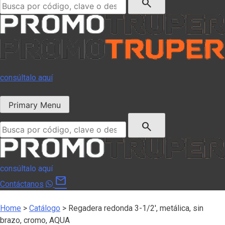
search
consúltalo aquí
Primary Menu
Buscar:
search
consúltalo aquí
mail
Contáctanos
Home
>
Catálogo
>
Regadera redonda 3-1/2′, metálica, sin
brazo, cromo, AQUA