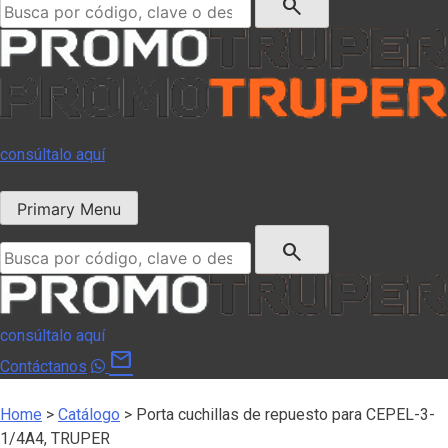
search
consúltalo aquí
Primary Menu
Buscar:
search
consúltalo aquí
mail
Contáctanos
Home
>
Catálogo
>
Porta cuchillas de repuesto para CEPEL-3-
1/4A4, TRUPER