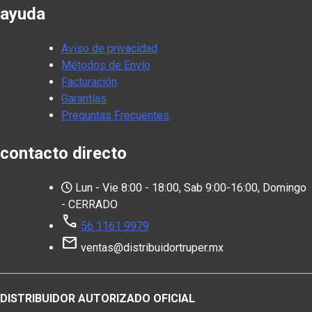
ayuda
Aviso de privacidad
Métodos de Envío
Facturación
Garantías
Preguntas Frecuentes
contacto directo
Lun - Vie 8:00 - 18:00, Sab 9:00-16:00, Domingo
- CERRADO
call
56 1161 9979
mail
ventas@distribuidortruper.mx
DISTRIBUIDOR AUTORIZADO OFICIAL