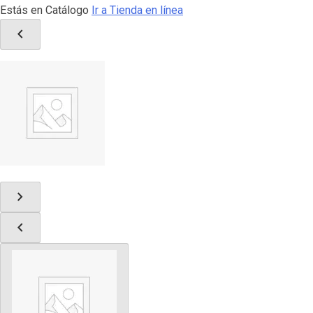
Estás en Catálogo
Ir a Tienda en línea
chevron_left
chevron_right
chevron_left