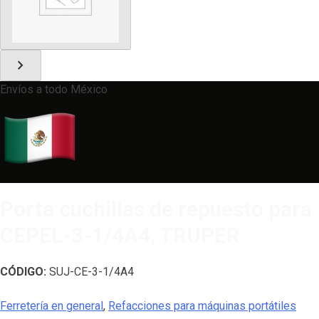
chevron_right
Envíos a todo México
Porta cuchillas de repuesto para
CEPEL-3-1/4A4, TRUPER
CÓDIGO:
SUJ-CE-3-1/4A4
Ferretería en general
,
Refacciones para máquinas portátiles