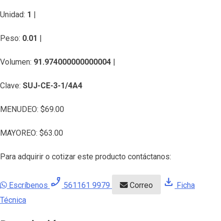
Unidad:
1
|
Peso:
0.01
|
Volumen:
91.974000000000004
|
Clave:
SUJ-CE-3-1/4A4
MENUDEO:
$
69.00
MAYOREO:
$
63.00
Para adquirir o cotizar este producto contáctanos:
phone_enabled
download
Escríbenos
561161 9979
Correo
Ficha
Técnica