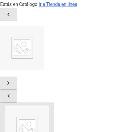
Estás en Catálogo
Ir a Tienda en línea
chevron_left
chevron_right
chevron_left