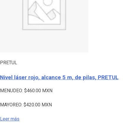
PRETUL
Nivel láser rojo, alcance 5 m, de pilas, PRETUL
MENUDEO:
$
460.00
MXN
MAYOREO:
$
420.00
MXN
Leer más