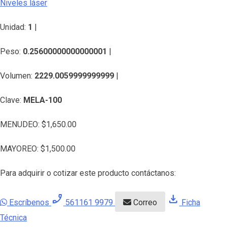
Niveles láser
Unidad:
1
|
Peso:
0.25600000000000001
|
Volumen:
2229.0059999999999
|
Clave:
MELA-100
MENUDEO:
$
1,650.00
MAYOREO:
$
1,500.00
Para adquirir o cotizar este producto contáctanos:
phone_enabled
download
Escríbenos
561161 9979
Correo
Ficha
Técnica