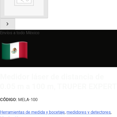
chevron_right
Envíos a todo México
Medidor láser de distancia de
0.05 m a 100 m, TRUPER EXPERT
CÓDIGO:
MELA-100
Herramientas de medida y bocetaje
,
medidores y detectores
,