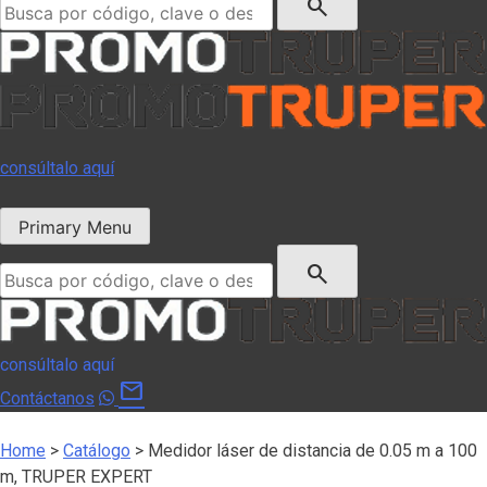
search
consúltalo aquí
Primary Menu
Buscar:
search
consúltalo aquí
mail
Contáctanos
Home
>
Catálogo
>
Medidor láser de distancia de 0.05 m a 100
m, TRUPER EXPERT