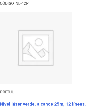
CÓDIGO:
NL-12P
PRETUL
Nivel láser verde, alcance 25m, 12 líneas,