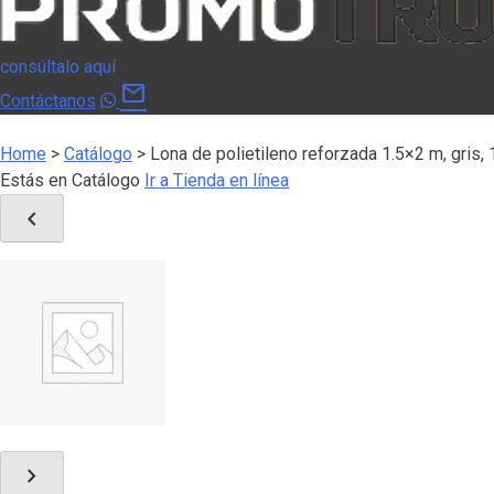
consúltalo aquí
mail
Contáctanos
Home
>
Catálogo
>
Lona de polietileno reforzada 1.5×2 m, gri
Estás en Catálogo
Ir a Tienda en línea
chevron_left
chevron_right