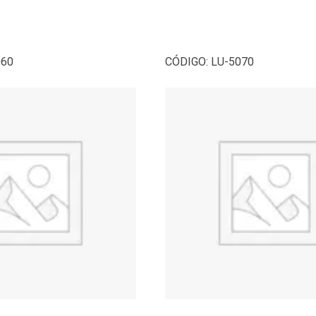
060
CÓDIGO:
LU-5070