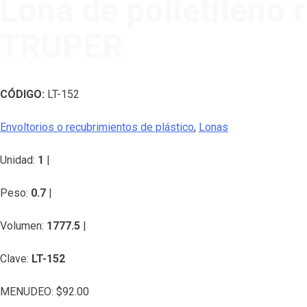
Lona de polietileno 
TRUPER
CÓDIGO:
LT-152
Envoltorios o recubrimientos de plástico
,
Lonas
Unidad:
1
|
Peso:
0.7
|
Volumen:
1777.5
|
Clave:
LT-152
MENUDEO:
$
92.00