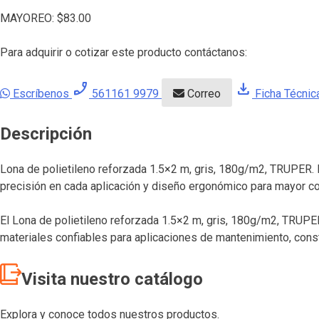
MAYOREO:
$
83.00
Para adquirir o cotizar este producto contáctanos:
phone_enabled
download
Escríbenos
561161 9979
Correo
Ficha Técnic
Descripción
Lona de polietileno reforzada 1.5×2 m, gris, 180g/m2, TRUPER. P
precisión en cada aplicación y diseño ergonómico para mayor c
El Lona de polietileno reforzada 1.5×2 m, gris, 180g/m2, TRUPE
materiales confiables para aplicaciones de mantenimiento, constr
Visita nuestro catálogo
Explora y conoce todos nuestros productos.