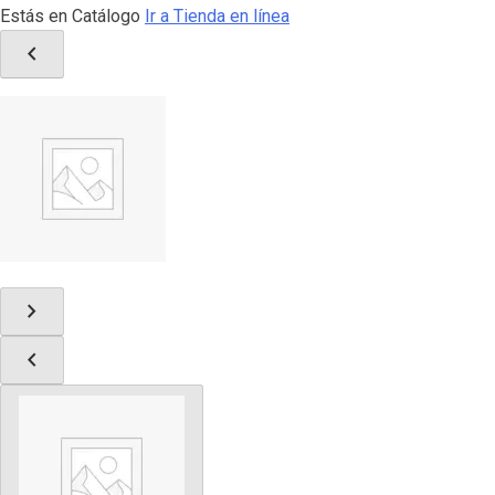
Estás en Catálogo
Ir a Tienda en línea
chevron_left
chevron_right
chevron_left