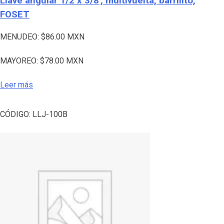
Llave angular 1/2 x 3/8′, multivuelta, barrilito,
FOSET
MENUDEO:
$
86.00
MXN
MAYOREO:
$
78.00
MXN
Leer más
CÓDIGO:
LLJ-100B