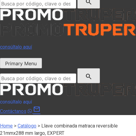
search
consúltalo aquí
Primary Menu
Buscar:
search
consúltalo aquí
mail
Contáctanos
Home
>
Catálogo
>
Llave combinada matraca reversible
21mmx288 mm largo, EXPERT