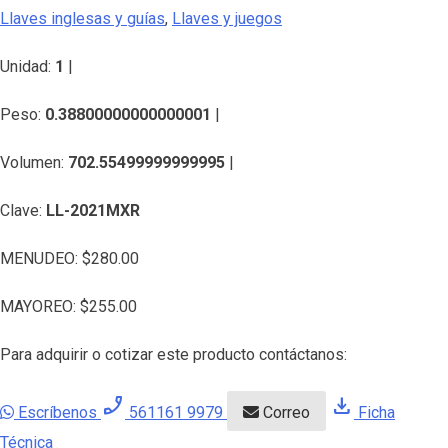
Llaves inglesas y guías
,
Llaves y juegos
Unidad:
1
|
Peso:
0.38800000000000001
|
Volumen:
702.55499999999995
|
Clave:
LL-2021MXR
MENUDEO:
$
280.00
MAYOREO:
$
255.00
Para adquirir o cotizar este producto contáctanos:
phone_enabled
download
Escríbenos
561161 9979
Correo
Ficha
Técnica