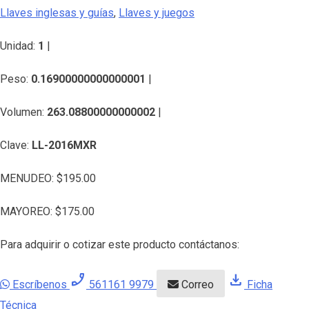
Llaves inglesas y guías
,
Llaves y juegos
Unidad:
1
|
Peso:
0.16900000000000001
|
Volumen:
263.08800000000002
|
Clave:
LL-2016MXR
MENUDEO:
$
195.00
MAYOREO:
$
175.00
Para adquirir o cotizar este producto contáctanos:
phone_enabled
download
Escríbenos
561161 9979
Correo
Ficha
Técnica