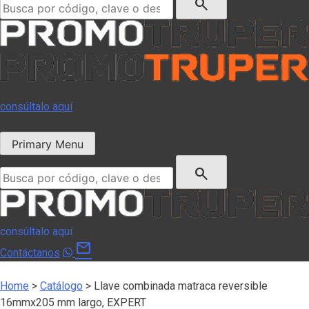
search
consúltalo aquí
Primary Menu
Buscar:
search
consúltalo aquí
mail
Contáctanos
Home
>
Catálogo
>
Llave combinada matraca reversible
16mmx205 mm largo, EXPERT