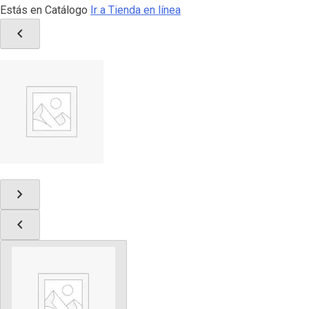
Estás en Catálogo
Ir a Tienda en línea
chevron_left
chevron_right
chevron_left