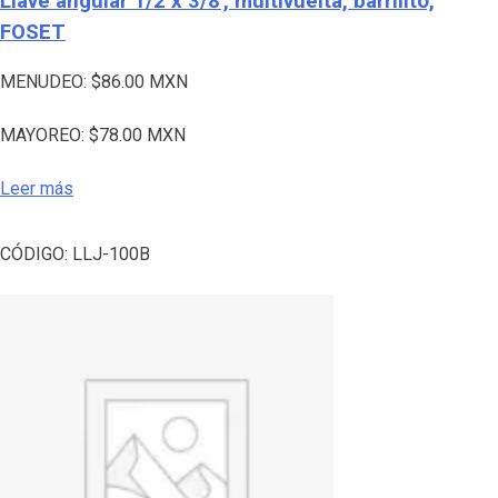
Llave angular 1/2 x 3/8′, multivuelta, barrilito,
FOSET
MENUDEO:
$
86.00
MXN
MAYOREO:
$
78.00
MXN
Leer más
CÓDIGO:
LLJ-100B