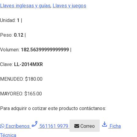
Llaves inglesas y guías
,
Llaves y juegos
Unidad:
1
|
Peso:
0.12
|
Volumen:
182.56399999999999
|
Clave:
LL-2014MXR
MENUDEO:
$
180.00
MAYOREO:
$
165.00
Para adquirir o cotizar este producto contáctanos:
phone_enabled
download
Escríbenos
561161 9979
Correo
Ficha
Técnica