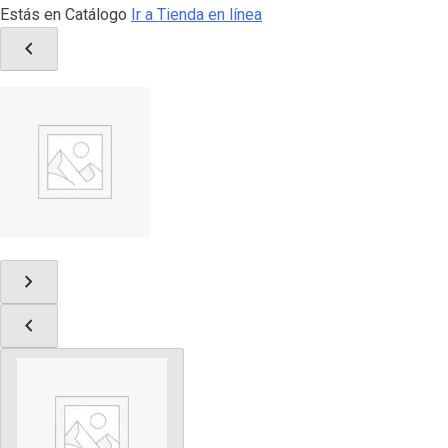
Estás en Catálogo
Ir a Tienda en línea
chevron_left
chevron_right
chevron_left