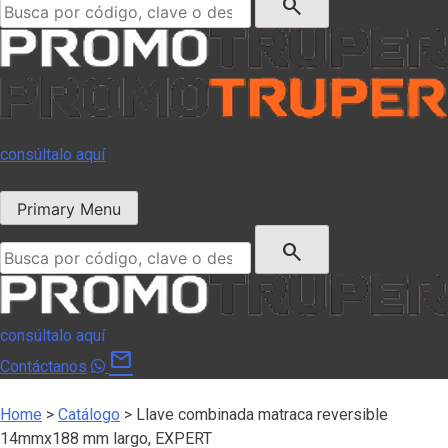
search
consúltalo aquí
Primary Menu
Buscar:
search
consúltalo aquí
mail
Contáctanos
Home
>
Catálogo
>
Llave combinada matraca reversible
14mmx188 mm largo, EXPERT