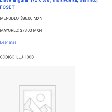
Llave angular 1/2 x 3/8′, multivuelta, barrilito,
FOSET
MENUDEO:
$
86.00
MXN
MAYOREO:
$
78.00
MXN
Leer más
CÓDIGO:
LLJ-100B