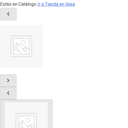
Estás en Catálogo
Ir a Tienda en línea
chevron_left
chevron_right
chevron_left