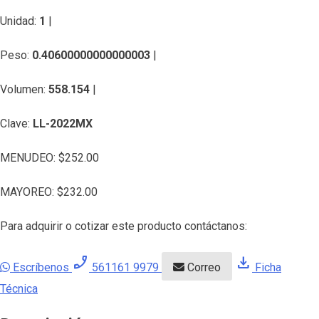
Unidad:
1
|
Peso:
0.40600000000000003
|
Volumen:
558.154
|
Clave:
LL-2022MX
MENUDEO:
$
252.00
MAYOREO:
$
232.00
Para adquirir o cotizar este producto contáctanos:
phone_enabled
download
Escríbenos
561161 9979
Correo
Ficha
Técnica