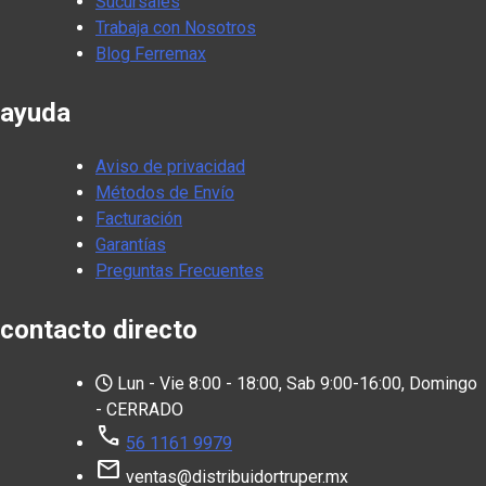
Sucursales
Trabaja con Nosotros
Blog Ferremax
ayuda
Aviso de privacidad
Métodos de Envío
Facturación
Garantías
Preguntas Frecuentes
contacto directo
Lun - Vie 8:00 - 18:00, Sab 9:00-16:00, Domingo
- CERRADO
call
56 1161 9979
mail
ventas@distribuidortruper.mx