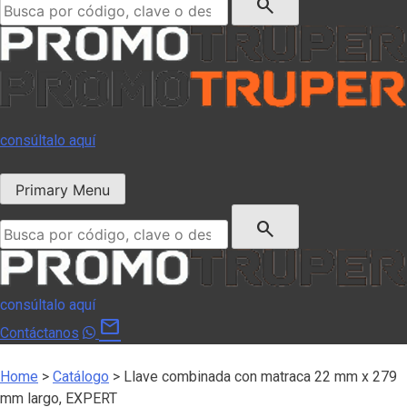
search
consúltalo aquí
Primary Menu
Buscar:
search
consúltalo aquí
mail
Contáctanos
Home
>
Catálogo
>
Llave combinada con matraca 22 mm x 279
mm largo, EXPERT