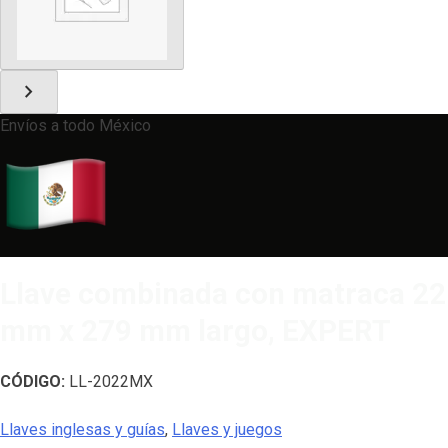
chevron_right
Envíos a todo México
Llave combinada con matraca 22
mm x 279 mm largo, EXPERT
CÓDIGO:
LL-2022MX
Llaves inglesas y guías
,
Llaves y juegos