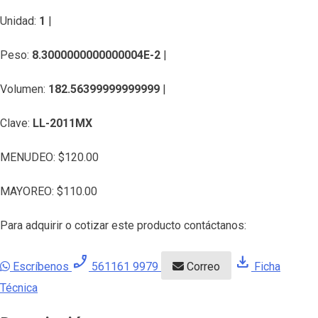
Unidad:
1
|
Peso:
8.3000000000000004E-2
|
Volumen:
182.56399999999999
|
Clave:
LL-2011MX
MENUDEO:
$
120.00
MAYOREO:
$
110.00
Para adquirir o cotizar este producto contáctanos:
phone_enabled
download
Escríbenos
561161 9979
Correo
Ficha
Técnica