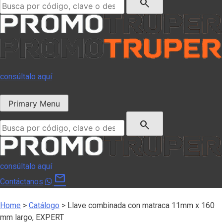
search
consúltalo aquí
Primary Menu
Buscar:
search
consúltalo aquí
mail
Contáctanos
Home
>
Catálogo
>
Llave combinada con matraca 11mm x 160
mm largo, EXPERT