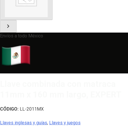
chevron_right
Envíos a todo México
Llave combinada con matraca
11mm x 160 mm largo, EXPERT
CÓDIGO:
LL-2011MX
Llaves inglesas y guías
,
Llaves y juegos