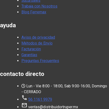
Sucursales
Trabaja con Nosotros
Blog Ferremax
ayuda
Aviso de privacidad
Métodos de Envío
Facturación
Garantías
Preguntas Frecuentes
contacto directo
Lun - Vie 8:00 - 18:00, Sab 9:00-16:00, Domingo
- CERRADO
call
56 1161 9979
mail
ventas@distribuidortruper.mx