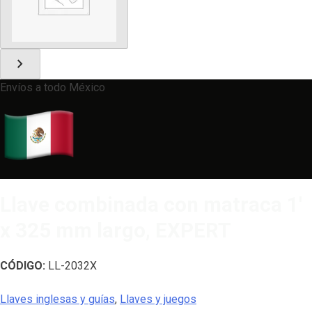
chevron_right
Envíos a todo México
Llave combinada con matraca 1′
x 325 mm largo, EXPERT
CÓDIGO:
LL-2032X
Llaves inglesas y guías
,
Llaves y juegos