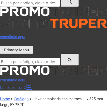
search
consúltalo aquí
Primary Menu
Buscar:
search
consúltalo aquí
mail
Contáctanos
Home
>
Catálogo
>
Llave combinada con matraca 1′ x 325 mm
largo, EXPERT