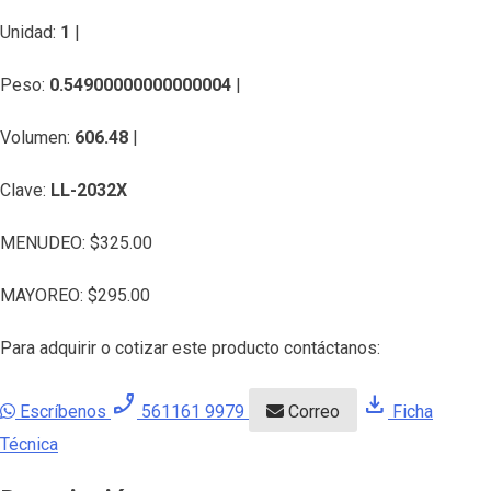
Unidad:
1
|
Peso:
0.54900000000000004
|
Volumen:
606.48
|
Clave:
LL-2032X
MENUDEO:
$
325.00
MAYOREO:
$
295.00
Para adquirir o cotizar este producto contáctanos:
phone_enabled
download
Escríbenos
561161 9979
Correo
Ficha
Técnica