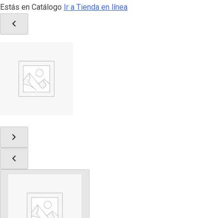
Estás en Catálogo
Ir a Tienda en línea
chevron_left
chevron_right
chevron_left