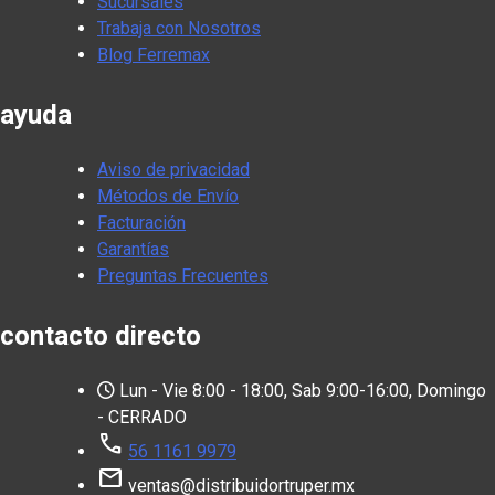
Sucursales
Trabaja con Nosotros
Blog Ferremax
ayuda
Aviso de privacidad
Métodos de Envío
Facturación
Garantías
Preguntas Frecuentes
contacto directo
Lun - Vie 8:00 - 18:00, Sab 9:00-16:00, Domingo
- CERRADO
call
56 1161 9979
mail
ventas@distribuidortruper.mx