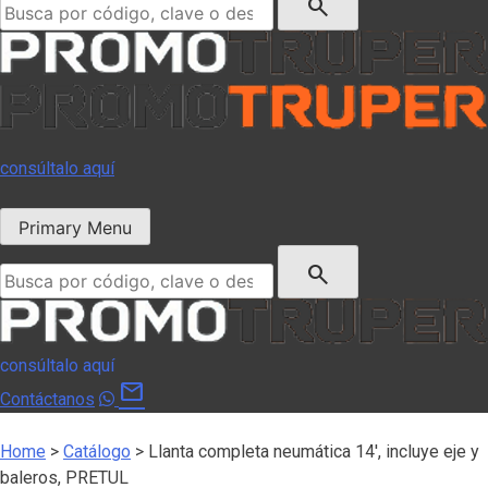
search
consúltalo aquí
Primary Menu
Buscar:
search
consúltalo aquí
mail
Contáctanos
Home
>
Catálogo
>
Llanta completa neumática 14′, incluye eje y
baleros, PRETUL