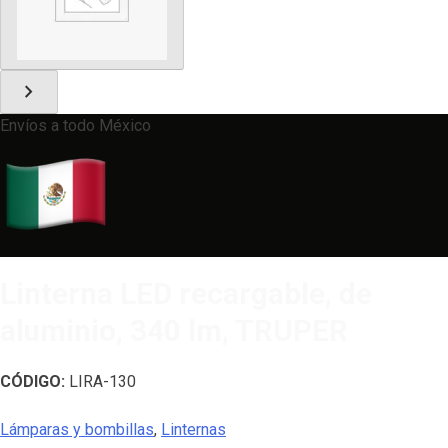
chevron_right
Envíos a todo México
Linterna LED recargable, de
aluminio, 340 lm, TRUPER
CÓDIGO:
LIRA-130
Lámparas y bombillas
,
Linternas