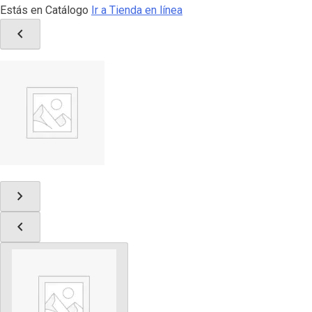
Estás en Catálogo
Ir a Tienda en línea
chevron_left
chevron_right
chevron_left