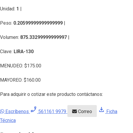
Unidad:
1
|
Peso:
0.20599999999999999
|
Volumen:
875.33299999999997
|
Clave:
LIRA-130
MENUDEO:
$
175.00
MAYOREO:
$
160.00
Para adquirir o cotizar este producto contáctanos:
phone_enabled
download
Escríbenos
561161 9979
Correo
Ficha
Técnica