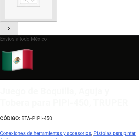
chevron_right
Envíos a todo México
Juego de Boquilla, Aguja y
Tobera para PIPI-450, TRUPER
CÓDIGO:
BTA-PIPI-450
Conexiones de herramientas y accesorios
,
Pistolas para pintar