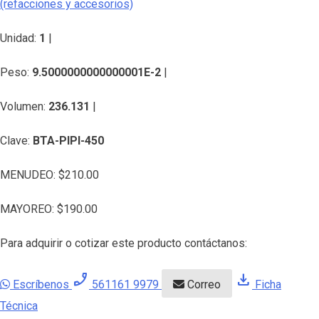
(refacciones y accesorios)
Unidad:
1
|
Peso:
9.5000000000000001E-2
|
Volumen:
236.131
|
Clave:
BTA-PIPI-450
MENUDEO:
$
210.00
MAYOREO:
$
190.00
Para adquirir o cotizar este producto contáctanos:
phone_enabled
download
Escríbenos
561161 9979
Correo
Ficha
Técnica