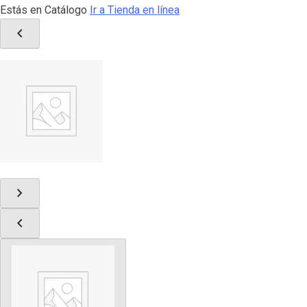
Estás en Catálogo
Ir a Tienda en línea
chevron_left
chevron_right
chevron_left