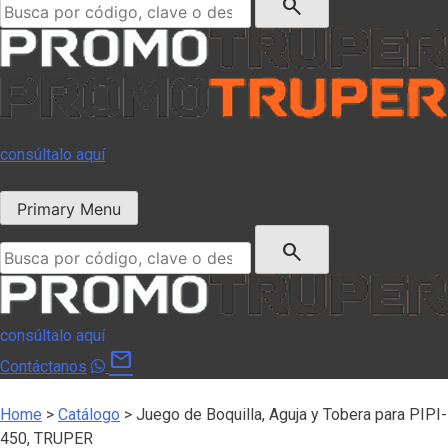
search
consúltalo aquí
Primary Menu
Buscar:
search
consúltalo aquí
mail
Contáctanos
Home
>
Catálogo
>
Juego de Boquilla, Aguja y Tobera para PIPI-
450, TRUPER