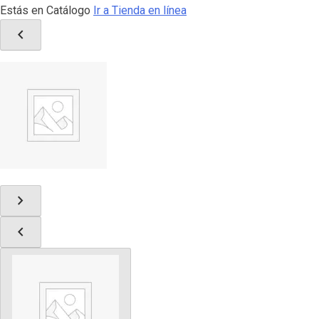
Estás en Catálogo
Ir a Tienda en línea
chevron_left
chevron_right
chevron_left