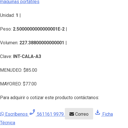
máquinas portátiles
Unidad:
1
|
Peso:
2.5000000000000001E-2
|
Volumen:
227.38800000000001
|
Clave:
INT-CALA-A3
MENUDEO:
$
85.00
MAYOREO:
$
77.00
Para adquirir o cotizar este producto contáctanos:
phone_enabled
download
Escríbenos
561161 9979
Correo
Ficha
Técnica