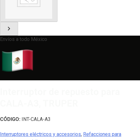
chevron_right
Envíos a todo México
Interruptor de repuesto para
CALA-A3, TRUPER
CÓDIGO:
INT-CALA-A3
Interruptores eléctricos y accesorios
,
Refacciones para