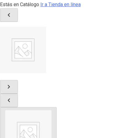
Estás en Catálogo
Ir a Tienda en línea
chevron_left
chevron_right
chevron_left