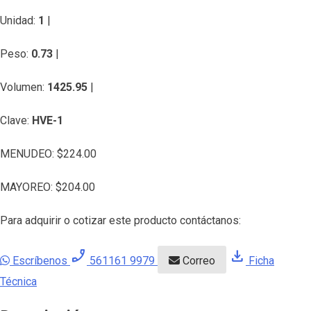
Unidad:
1
|
Peso:
0.73
|
Volumen:
1425.95
|
Clave:
HVE-1
MENUDEO:
$
224.00
MAYOREO:
$
204.00
Para adquirir o cotizar este producto contáctanos:
phone_enabled
download
Escríbenos
561161 9979
Correo
Ficha
Técnica