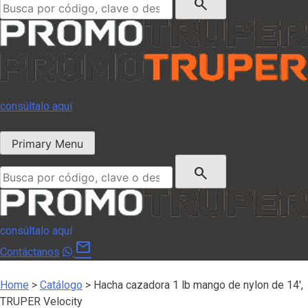
search
consúltalo aquí
Primary Menu
Buscar:
search
consúltalo aquí
mail
Contáctanos
Home
>
Catálogo
>
Hacha cazadora 1 lb mango de nylon de 14′,
TRUPER Velocity