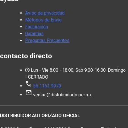
Aviso de privacidad
Métodos de Envío
Facturación
Garantías
Preguntas Frecuentes
contacto directo
Lun - Vie 8:00 - 18:00, Sab 9:00-16:00, Domingo
- CERRADO
call
56 1161 9979
mail
ventas@distribuidortruper.mx
DISTRIBUIDOR AUTORIZADO OFICIAL