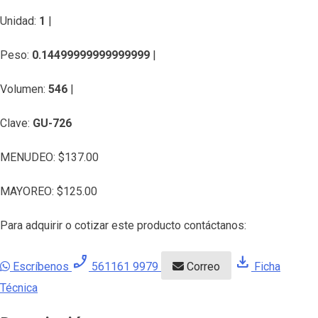
Unidad:
1
|
Peso:
0.14499999999999999
|
Volumen:
546
|
Clave:
GU-726
MENUDEO:
$
137.00
MAYOREO:
$
125.00
Para adquirir o cotizar este producto contáctanos:
phone_enabled
download
Escríbenos
561161 9979
Correo
Ficha
Técnica