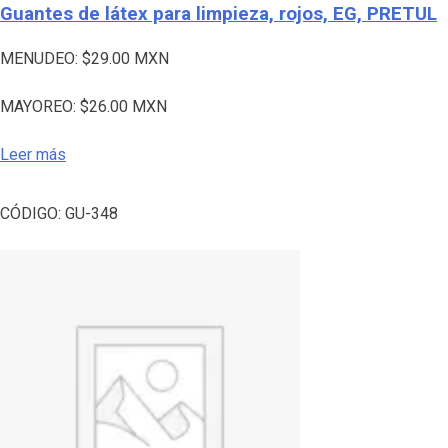
Guantes de látex para limpieza, rojos, EG, PRETUL
MENUDEO:
$
29.00
MXN
MAYOREO:
$
26.00
MXN
Leer más
CÓDIGO:
GU-348