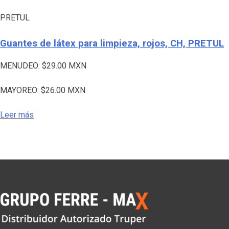
PRETUL
Guantes de látex para limpieza, rojos, CH, PRETUL
MENUDEO:
$
29.00
MXN
MAYOREO:
$
26.00
MXN
Leer más