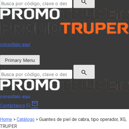
search
consúltalo aquí
Primary Menu
Buscar:
search
consúltalo aquí
mail
Contáctanos
Home
>
Catálogo
>
Guantes de piel de cabra, tipo operador, XG,
TRUPER