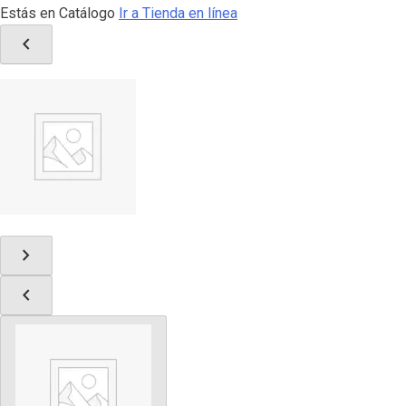
Estás en Catálogo
Ir a Tienda en línea
chevron_left
chevron_right
chevron_left