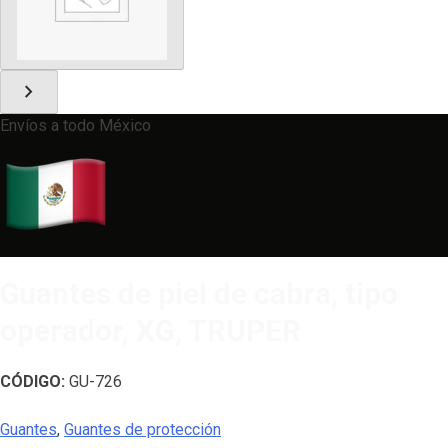
chevron_right
Envíos a todo México
Guantes de piel de cabra, tipo
operador, XG, TRUPER
CÓDIGO:
GU-726
Guantes
,
Guantes de protección