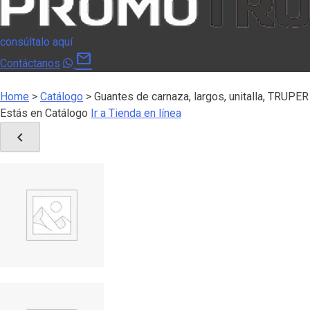
consúltalo aquí
mail
Contáctanos
Home
>
Catálogo
>
Guantes de carnaza, largos, unitalla, TRUPER
Estás en Catálogo
Ir a Tienda en línea
chevron_left