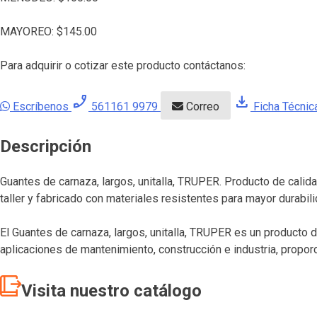
MAYOREO:
$
145.00
Para adquirir o cotizar este producto contáctanos:
phone_enabled
download
Escríbenos
561161 9979
Correo
Ficha Técnic
Descripción
Guantes de carnaza, largos, unitalla, TRUPER. Producto de calid
taller y fabricado con materiales resistentes para mayor durabili
El Guantes de carnaza, largos, unitalla, TRUPER es un producto 
aplicaciones de mantenimiento, construcción e industria, proporc
Visita nuestro catálogo