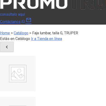
consúltalo aquí
mail
Contáctanos
Home
>
Catálogo
>
Faja lumbar, talla G, TRUPER
Estás en Catálogo
Ir a Tienda en línea
chevron_left