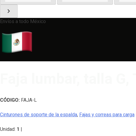
chevron_right
Envíos a todo México
Faja lumbar, talla G
CÓDIGO:
FAJA-L
Cinturones de soporte de la espalda
,
Fajas y correas para carga
Unidad:
1
|