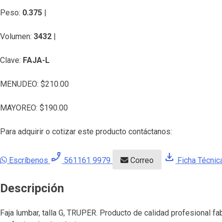
Peso:
0.375
|
Volumen:
3432
|
Clave:
FAJA-L
MENUDEO:
$
210.00
MAYOREO:
$
190.00
Para adquirir o cotizar este producto contáctanos:
phone_enabled
download
Escríbenos
561161 9979
Correo
Ficha Técnic
Descripción
Faja lumbar, talla G, TRUPER. Producto de calidad profesional f