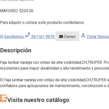
MAYOREO:
$
205.00
Para adquirir o cotizar este producto contáctanos:
phone_enabled
download
Escríbenos
561161 9979
Correo
Ficha Técnic
Descripción
Faja lumbar naranja con cintas de alta visibilidad,CH,TRUPER. Pr
resistentes para mayor durabilidad y alto rendimiento y precisió
El Faja lumbar naranja con cintas de alta visibilidad,CH,TRUPER
confiables para aplicaciones de mantenimiento, construcción e i
Visita nuestro catálogo