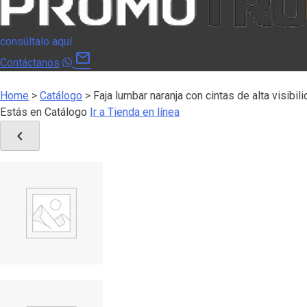
consúltalo aquí
mail
Contáctanos
Home
>
Catálogo
>
Faja lumbar naranja con cintas de alta visib
Estás en Catálogo
Ir a Tienda en línea
chevron_left