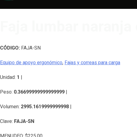
Faja lumbar naranja 
CÓDIGO:
FAJA-SN
Equipo de apoyo ergonómico
,
Fajas y correas para carga
Unidad:
1
|
Peso:
0.36699999999999999
|
Volumen:
2995.1619999999998
|
Clave:
FAJA-SN
MENUDEO:
$
225.00