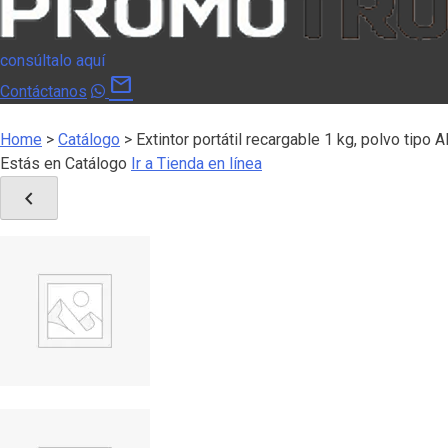
consúltalo aquí
mail
Contáctanos
Home
>
Catálogo
>
Extintor portátil recargable 1 kg, polvo tipo
Estás en Catálogo
Ir a Tienda en línea
chevron_left