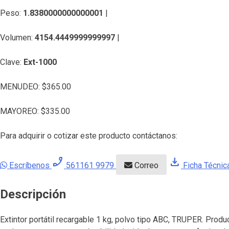
Peso:
1.8380000000000001
|
Volumen:
4154.4449999999997
|
Clave:
Ext-1000
MENUDEO:
$
365.00
MAYOREO:
$
335.00
Para adquirir o cotizar este producto contáctanos:
phone_enabled
download
Escríbenos
561161 9979
Correo
Ficha Técnic
Descripción
Extintor portátil recargable 1 kg, polvo tipo ABC, TRUPER. Produ