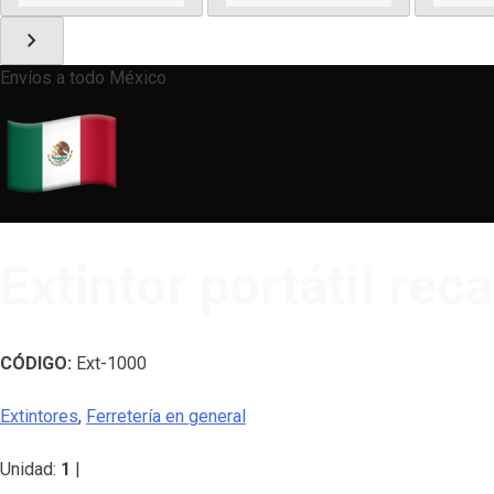
chevron_right
Envíos a todo México
Extintor portátil re
CÓDIGO:
Ext-1000
Extintores
,
Ferretería en general
Unidad:
1
|