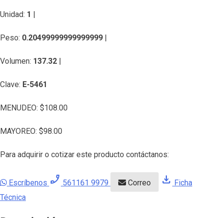
Unidad:
1
|
Peso:
0.20499999999999999
|
Volumen:
137.32
|
Clave:
E-5461
MENUDEO:
$
108.00
MAYOREO:
$
98.00
Para adquirir o cotizar este producto contáctanos:
phone_enabled
download
Escríbenos
561161 9979
Correo
Ficha
Técnica