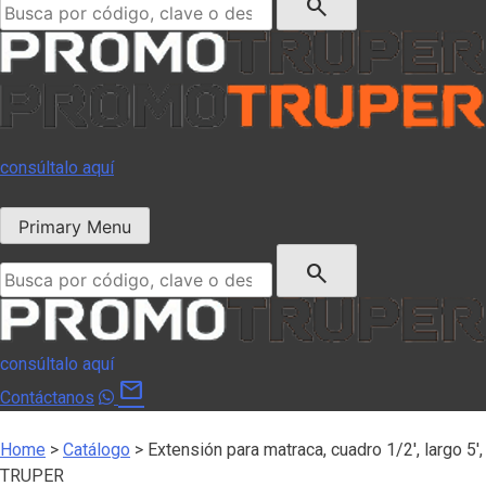
search
consúltalo aquí
Primary Menu
Buscar:
search
consúltalo aquí
mail
Contáctanos
Home
>
Catálogo
>
Extensión para matraca, cuadro 1/2′, largo 5′,
TRUPER