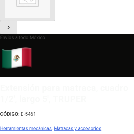
chevron_right
Envíos a todo México
Extensión para matraca, cuadro
1/2′, largo 5′, TRUPER
CÓDIGO:
E-5461
Herramientas mecánicas
,
Matracas y accesorios