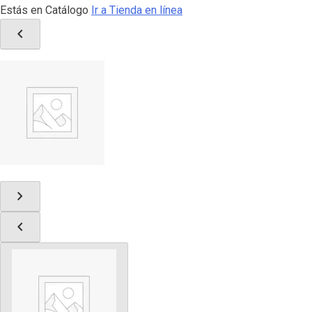
Estás en Catálogo
Ir a Tienda en línea
chevron_left
chevron_right
chevron_left