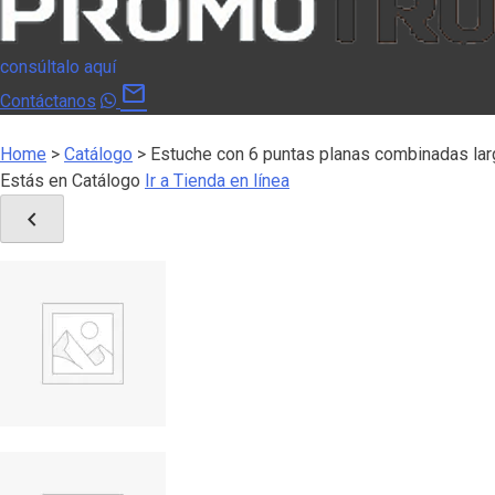
consúltalo aquí
mail
Contáctanos
Home
>
Catálogo
>
Estuche con 6 puntas planas combinadas lar
Estás en Catálogo
Ir a Tienda en línea
chevron_left