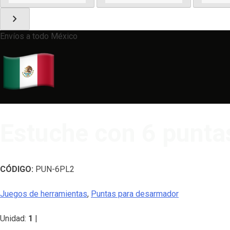
chevron_right
Envíos a todo México
Estuche con 6 punta
CÓDIGO:
PUN-6PL2
Juegos de herramientas
,
Puntas para desarmador
Unidad:
1
|