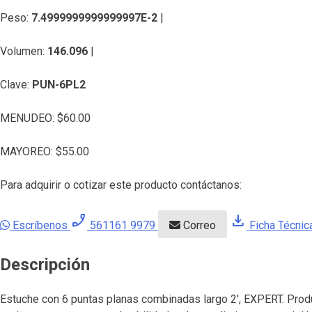
Peso:
7.4999999999999997E-2
|
Volumen:
146.096
|
Clave:
PUN-6PL2
MENUDEO:
$
60.00
MAYOREO:
$
55.00
Para adquirir o cotizar este producto contáctanos:
phone_enabled
download
Escríbenos
561161 9979
Correo
Ficha Técnic
Descripción
Estuche con 6 puntas planas combinadas largo 2′, EXPERT. Produc