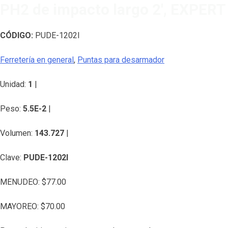
PH2 de impacto largo 2′, EXPERT
CÓDIGO:
PUDE-1202I
Ferretería en general
,
Puntas para desarmador
Unidad:
1
|
Peso:
5.5E-2
|
Volumen:
143.727
|
Clave:
PUDE-1202I
MENUDEO:
$
77.00
MAYOREO:
$
70.00