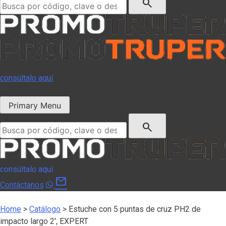
search
consúltalo aquí
Primary Menu
Buscar:
search
consúltalo aquí
mail
Contáctanos
Home
>
Catálogo
>
Estuche con 5 puntas de cruz PH2 de
impacto largo 2′, EXPERT