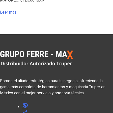
MAYOREO:
$
125.00
MXN
Leer más
Somos el aliado estratégico para tu negocio, ofreciendo la
gama más completa de herramientas y maquinaria Truper en
México con el mejor servicio y asesoría técnica.
public