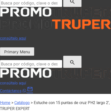
search
consúltalo aquí
Primary Menu
Buscar:
search
consúltalo aquí
mail
Contáctanos
Home
>
Catálogo
>
Estuche con 15 puntas de cruz PH2 largo 2′,
TRUPER EXPERT