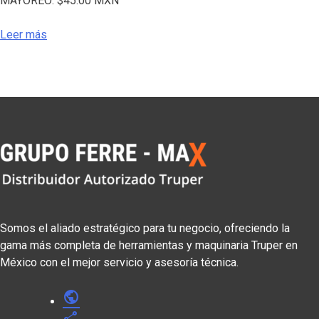
MAYOREO:
$
45.00
MXN
Leer más
Somos el aliado estratégico para tu negocio, ofreciendo la
gama más completa de herramientas y maquinaria Truper en
México con el mejor servicio y asesoría técnica.
public