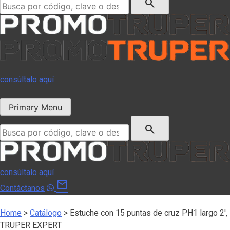
search
consúltalo aquí
Primary Menu
Buscar:
search
consúltalo aquí
mail
Contáctanos
Home
>
Catálogo
>
Estuche con 15 puntas de cruz PH1 largo 2′,
TRUPER EXPERT