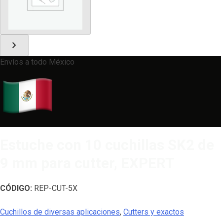
chevron_right
Envíos a todo México
Estuche con 10 cuchillas SK2 de
9 mm para cutter, EXPERT
CÓDIGO:
REP-CUT-5X
Cuchillos de diversas aplicaciones
,
Cutters y exactos