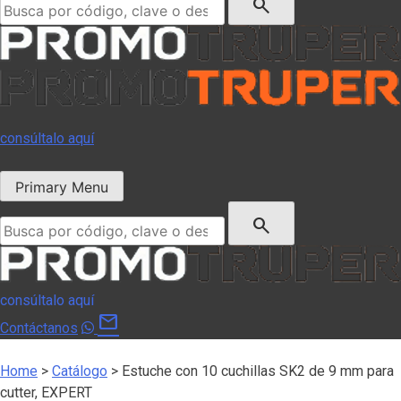
search
consúltalo aquí
Primary Menu
Buscar:
search
consúltalo aquí
mail
Contáctanos
Home
>
Catálogo
>
Estuche con 10 cuchillas SK2 de 9 mm para
cutter, EXPERT