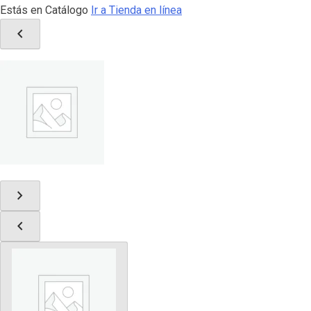
Estás en Catálogo
Ir a Tienda en línea
chevron_left
chevron_right
chevron_left