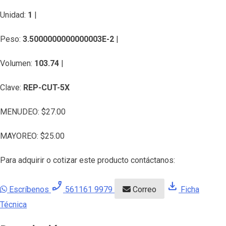
Unidad:
1
|
Peso:
3.5000000000000003E-2
|
Volumen:
103.74
|
Clave:
REP-CUT-5X
MENUDEO:
$
27.00
MAYOREO:
$
25.00
Para adquirir o cotizar este producto contáctanos:
phone_enabled
download
Escríbenos
561161 9979
Correo
Ficha
Técnica