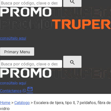
search
consúltalo aquí
Primary Menu
Buscar:
search
consúltalo aquí
mail
Contáctanos
Home
>
Catálogo
>
Escalera de tijera, tipo ll, 7 peldaños, fibra de
vidrio