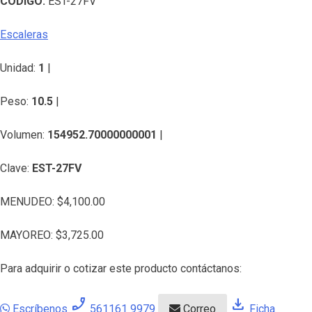
CÓDIGO:
EST-27FV
Escaleras
Unidad:
1
|
Peso:
10.5
|
Volumen:
154952.70000000001
|
Clave:
EST-27FV
MENUDEO:
$
4,100.00
MAYOREO:
$
3,725.00
Para adquirir o cotizar este producto contáctanos:
phone_enabled
download
Escríbenos
561161 9979
Correo
Ficha