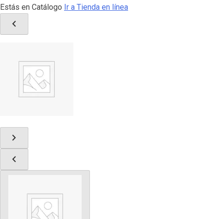
Estás en Catálogo
Ir a Tienda en línea
chevron_left
chevron_right
chevron_left