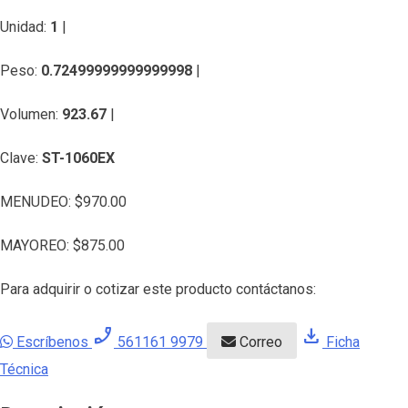
Unidad:
1
|
Peso:
0.72499999999999998
|
Volumen:
923.67
|
Clave:
ST-1060EX
MENUDEO:
$
970.00
MAYOREO:
$
875.00
Para adquirir o cotizar este producto contáctanos:
phone_enabled
download
Escríbenos
561161 9979
Correo
Ficha
Técnica