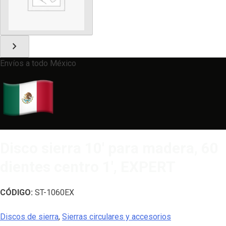
chevron_right
Envíos a todo México
Disco sierra 10′ para madera, 60
dientes centro 1′, EXPERT
CÓDIGO:
ST-1060EX
Discos de sierra
,
Sierras circulares y accesorios