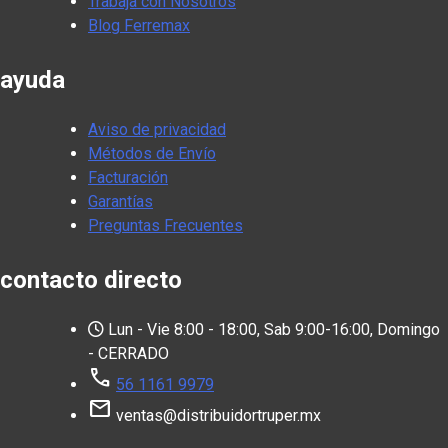
Trabaja con Nosotros
Blog Ferremax
ayuda
Aviso de privacidad
Métodos de Envío
Facturación
Garantías
Preguntas Frecuentes
contacto directo
Lun - Vie 8:00 - 18:00, Sab 9:00-16:00, Domingo
- CERRADO
call
56 1161 9979
mail
ventas@distribuidortruper.mx