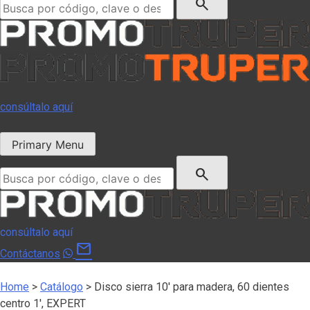
search
consúltalo aquí
Primary Menu
Buscar:
search
consúltalo aquí
mail
Contáctanos
Home
>
Catálogo
>
Disco sierra 10′ para madera, 60 dientes
centro 1′, EXPERT