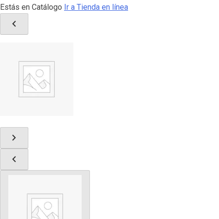
Estás en Catálogo
Ir a Tienda en línea
chevron_left
chevron_right
chevron_left