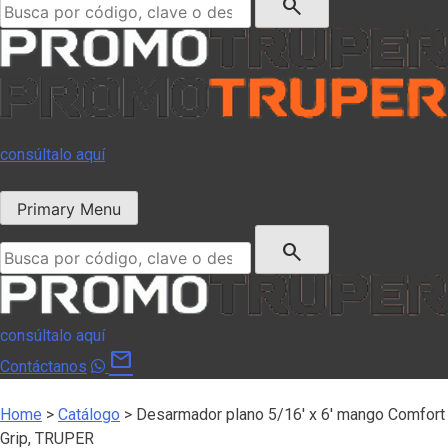
search
consúltalo aquí
Primary Menu
Buscar:
search
consúltalo aquí
mail
Contáctanos
Home
>
Catálogo
>
Desarmador plano 5/16′ x 6′ mango Comfort
Grip, TRUPER