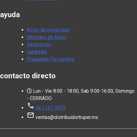
ayuda
Aviso de privacidad
Métodos de Envío
Facturación
Garantías
Preguntas Frecuentes
contacto directo
Lun - Vie 8:00 - 18:00, Sab 9:00-16:00, Domingo
- CERRADO
call
56 1161 9979
mail
ventas@distribuidortruper.mx