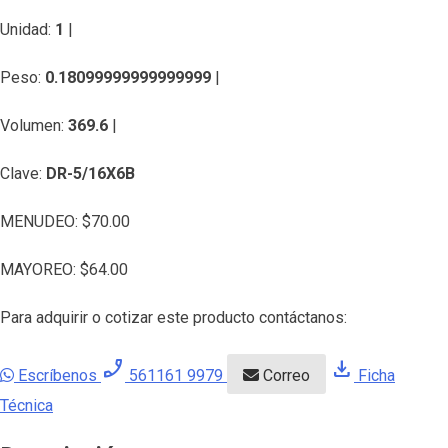
Unidad:
1
|
Peso:
0.18099999999999999
|
Volumen:
369.6
|
Clave:
DR-5/16X6B
MENUDEO:
$
70.00
MAYOREO:
$
64.00
Para adquirir o cotizar este producto contáctanos:
phone_enabled
download
Escríbenos
561161 9979
Correo
Ficha
Técnica