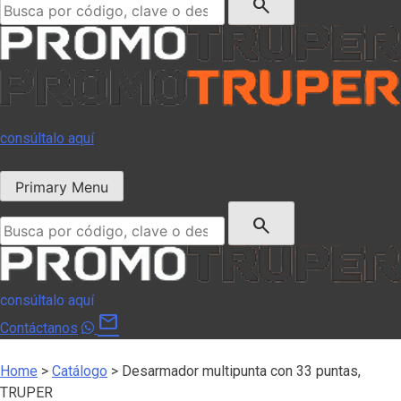
search
consúltalo aquí
Primary Menu
Buscar:
search
consúltalo aquí
mail
Contáctanos
Home
>
Catálogo
>
Desarmador multipunta con 33 puntas,
TRUPER