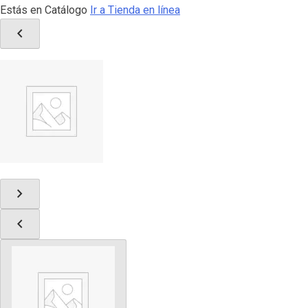
Estás en Catálogo
Ir a Tienda en línea
chevron_left
chevron_right
chevron_left