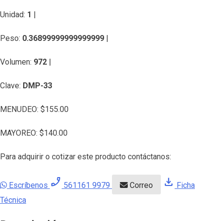
Unidad:
1
|
Peso:
0.36899999999999999
|
Volumen:
972
|
Clave:
DMP-33
MENUDEO:
$
155.00
MAYOREO:
$
140.00
Para adquirir o cotizar este producto contáctanos:
phone_enabled
download
Escríbenos
561161 9979
Correo
Ficha
Técnica