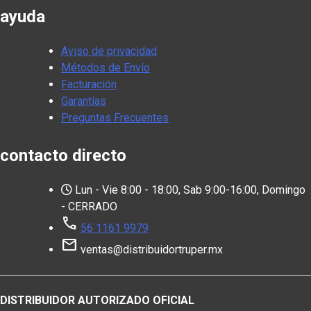
ayuda
Aviso de privacidad
Métodos de Envío
Facturación
Garantías
Preguntas Frecuentes
contacto directo
Lun - Vie 8:00 - 18:00, Sab 9:00-16:00, Domingo
- CERRADO
call
56 1161 9979
mail
ventas@distribuidortruper.mx
DISTRIBUIDOR AUTORIZADO OFICIAL