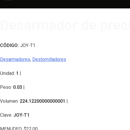
Desarmador de prec
CÓDIGO:
JOY-T1
Desarmadores
,
Destornilladores
Unidad:
1
|
Peso:
0.03
|
Volumen:
224.12200000000001
|
Clave:
JOY-T1
MENUDEO:
$
22.00