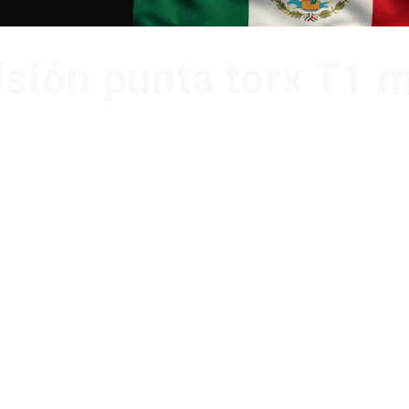
isión punta torx T1