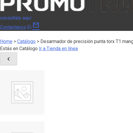
consúltalo aquí
mail
Contáctanos
Home
>
Catálogo
>
Desarmador de precisión punta torx T1 man
Estás en Catálogo
Ir a Tienda en línea
chevron_left