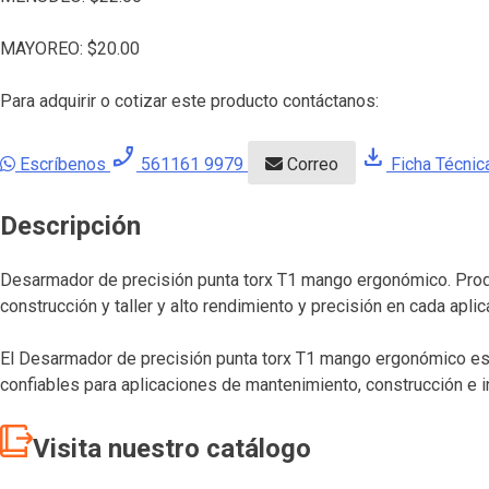
MAYOREO:
$
20.00
Para adquirir o cotizar este producto contáctanos:
phone_enabled
download
Escríbenos
561161 9979
Correo
Ficha Técnic
Descripción
Desarmador de precisión punta torx T1 mango ergonómico. Produc
construcción y taller y alto rendimiento y precisión en cada aplic
El Desarmador de precisión punta torx T1 mango ergonómico es u
confiables para aplicaciones de mantenimiento, construcción e i
Visita nuestro catálogo