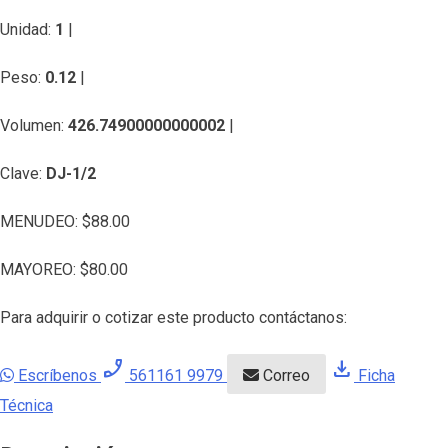
Unidad:
1
|
Peso:
0.12
|
Volumen:
426.74900000000002
|
Clave:
DJ-1/2
MENUDEO:
$
88.00
MAYOREO:
$
80.00
Para adquirir o cotizar este producto contáctanos:
phone_enabled
download
Escríbenos
561161 9979
Correo
Ficha
Técnica