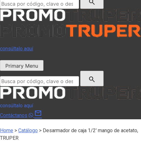
search
consúltalo aquí
Primary Menu
Buscar:
search
consúltalo aquí
mail
Contáctanos
Home
>
Catálogo
>
Desarmador de caja 1/2′ mango de acetato,
TRUPER