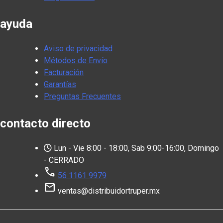
ayuda
Aviso de privacidad
Métodos de Envío
Facturación
Garantías
Preguntas Frecuentes
contacto directo
Lun - Vie 8:00 - 18:00, Sab 9:00-16:00, Domingo
- CERRADO
call
56 1161 9979
mail
ventas@distribuidortruper.mx