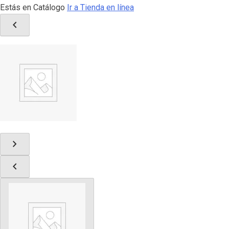
Estás en Catálogo
Ir a Tienda en línea
chevron_left
chevron_right
chevron_left