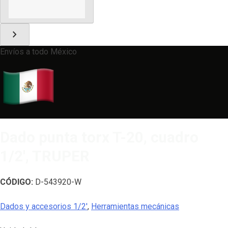
chevron_right
Envíos a todo México
Dado punta torx T-20, cuadro
1/2′, TRUPER
CÓDIGO:
D-543920-W
Dados y accesorios 1/2'
,
Herramientas mecánicas