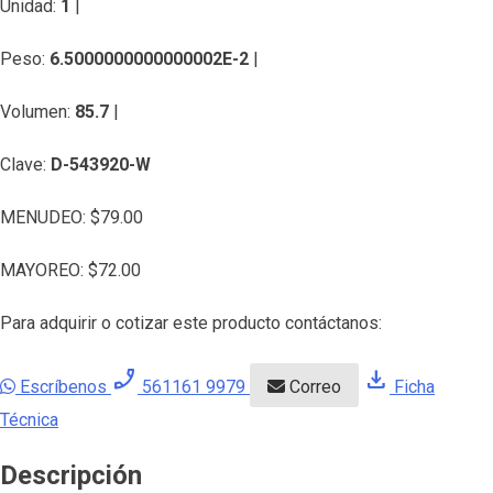
Unidad:
1
|
Peso:
6.5000000000000002E-2
|
Volumen:
85.7
|
Clave:
D-543920-W
MENUDEO:
$
79.00
MAYOREO:
$
72.00
Para adquirir o cotizar este producto contáctanos:
phone_enabled
download
Escríbenos
561161 9979
Correo
Ficha
Técnica
Descripción