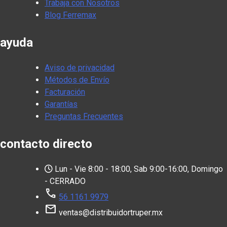
Trabaja con Nosotros
Blog Ferremax
ayuda
Aviso de privacidad
Métodos de Envío
Facturación
Garantías
Preguntas Frecuentes
contacto directo
Lun - Vie 8:00 - 18:00, Sab 9:00-16:00, Domingo
- CERRADO
call
56 1161 9979
mail
ventas@distribuidortruper.mx