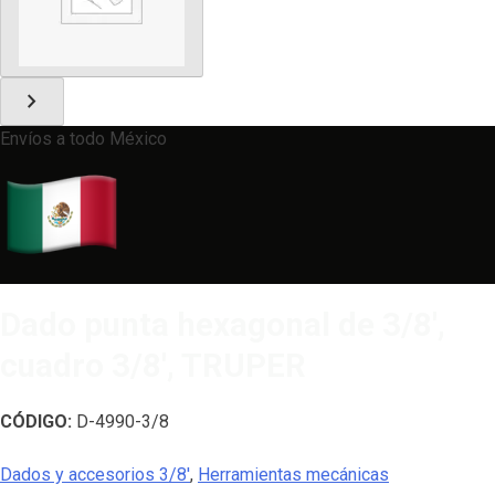
chevron_right
Envíos a todo México
Dado punta hexagonal de 3/8′,
cuadro 3/8′, TRUPER
CÓDIGO:
D-4990-3/8
Dados y accesorios 3/8'
,
Herramientas mecánicas