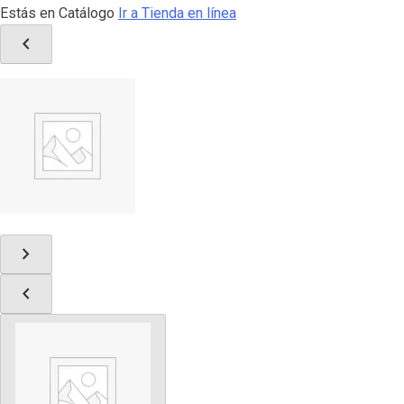
Estás en Catálogo
Ir a Tienda en línea
chevron_left
chevron_right
chevron_left