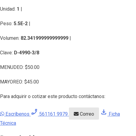
Unidad:
1
|
Peso:
5.5E-2
|
Volumen:
82.341999999999999
|
Clave:
D-4990-3/8
MENUDEO:
$
50.00
MAYOREO:
$
45.00
Para adquirir o cotizar este producto contáctanos:
phone_enabled
download
Escríbenos
561161 9979
Correo
Ficha
Técnica