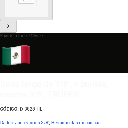
chevron_right
Envíos a todo México
Dado largo de 7/8′, 6 puntas,
cuadro 3/8′, TRUPER
CÓDIGO:
D-3828-HL
Dados y accesorios 3/8'
,
Herramientas mecánicas