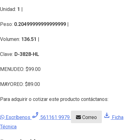
Unidad:
1
|
Peso:
0.20499999999999999
|
Volumen:
136.51
|
Clave:
D-3828-HL
MENUDEO:
$
99.00
MAYOREO:
$
89.00
Para adquirir o cotizar este producto contáctanos:
phone_enabled
download
Escríbenos
561161 9979
Correo
Ficha
Técnica