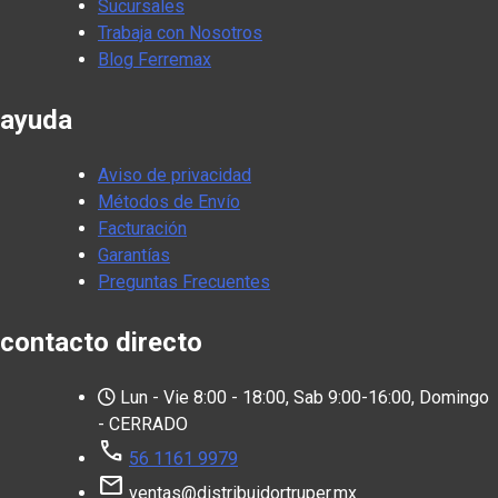
Sucursales
Trabaja con Nosotros
Blog Ferremax
ayuda
Aviso de privacidad
Métodos de Envío
Facturación
Garantías
Preguntas Frecuentes
contacto directo
Lun - Vie 8:00 - 18:00, Sab 9:00-16:00, Domingo
- CERRADO
call
56 1161 9979
mail
ventas@distribuidortruper.mx