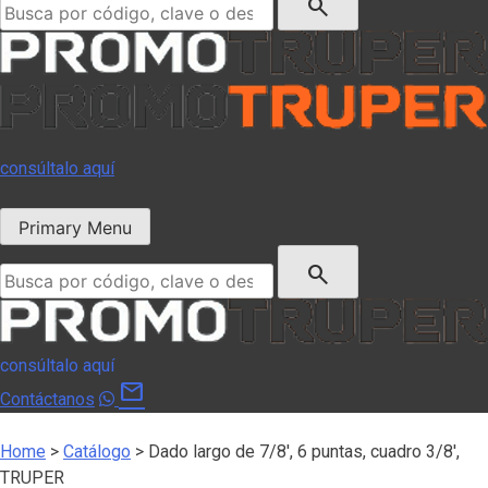
search
consúltalo aquí
Primary Menu
Buscar:
search
consúltalo aquí
mail
Contáctanos
Home
>
Catálogo
>
Dado largo de 7/8′, 6 puntas, cuadro 3/8′,
TRUPER