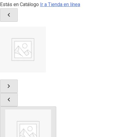
Estás en Catálogo
Ir a Tienda en línea
chevron_left
chevron_right
chevron_left