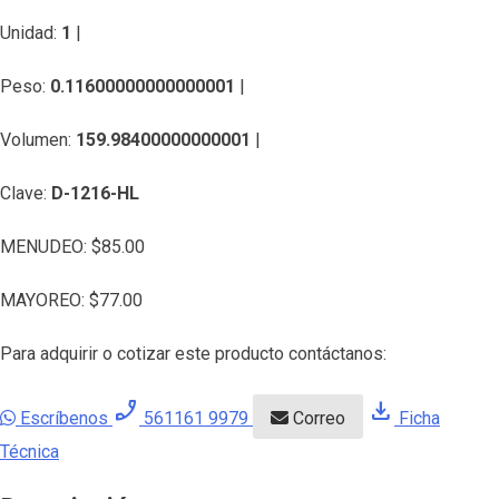
Unidad:
1
|
Peso:
0.11600000000000001
|
Volumen:
159.98400000000001
|
Clave:
D-1216-HL
MENUDEO:
$
85.00
MAYOREO:
$
77.00
Para adquirir o cotizar este producto contáctanos:
phone_enabled
download
Escríbenos
561161 9979
Correo
Ficha
Técnica