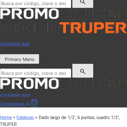
search
consúltalo aquí
Primary Menu
Buscar:
search
consúltalo aquí
mail
Contáctanos
Home
>
Catálogo
>
Dado largo de 1/2′, 6 puntas, cuadro 1/2′,
TRUPER