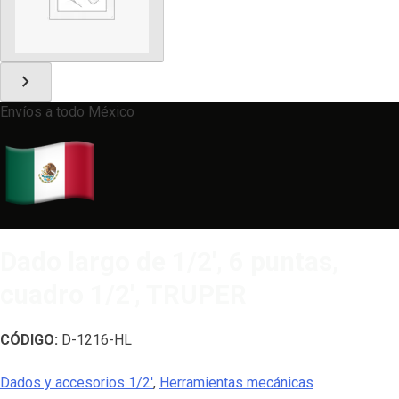
chevron_right
Envíos a todo México
Dado largo de 1/2′, 6 puntas,
cuadro 1/2′, TRUPER
CÓDIGO:
D-1216-HL
Dados y accesorios 1/2'
,
Herramientas mecánicas