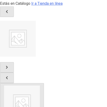
Estás en Catálogo
Ir a Tienda en línea
chevron_left
chevron_right
chevron_left