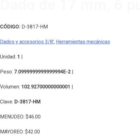
Dado de 17 mm, 6 pu
CÓDIGO:
D-3817-HM
Dados y accesorios 3/8'
,
Herramientas mecánicas
Unidad:
1
|
Peso:
7.0999999999999994E-2
|
Volumen:
102.92700000000001
|
Clave:
D-3817-HM
MENUDEO:
$
46.00
MAYOREO:
$
42.00