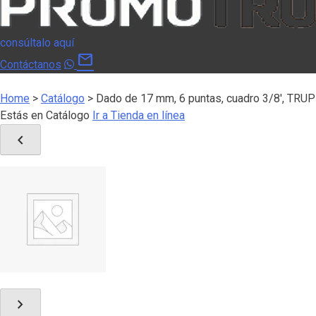
consúltalo aquí
mail
Contáctanos
Home
>
Catálogo
>
Dado de 17 mm, 6 puntas, cuadro 3/8′, TRU
Estás en Catálogo
Ir a Tienda en línea
chevron_left
chevron_right