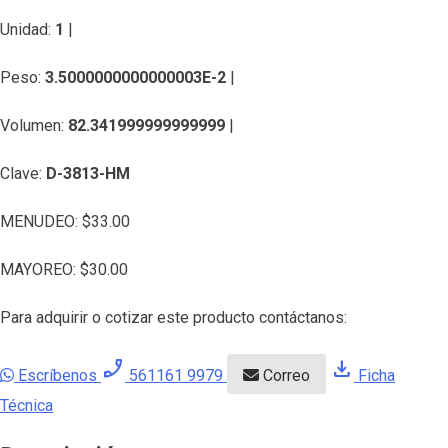
Unidad:
1
|
Peso:
3.5000000000000003E-2
|
Volumen:
82.341999999999999
|
Clave:
D-3813-HM
MENUDEO:
$
33.00
MAYOREO:
$
30.00
Para adquirir o cotizar este producto contáctanos:
phone_enabled
download
Escríbenos
561161 9979
Correo
Ficha
Técnica