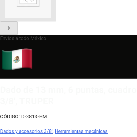
chevron_right
Envíos a todo México
Dado de 13 mm, 6 puntas, cuadro
3/8′, TRUPER
CÓDIGO:
D-3813-HM
Dados y accesorios 3/8'
,
Herramientas mecánicas