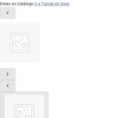
Estás en Catálogo
Ir a Tienda en línea
chevron_left
chevron_right
chevron_left