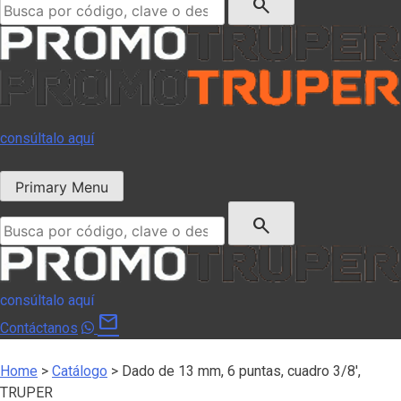
search
consúltalo aquí
Primary Menu
Buscar:
search
consúltalo aquí
mail
Contáctanos
Home
>
Catálogo
>
Dado de 13 mm, 6 puntas, cuadro 3/8′,
TRUPER