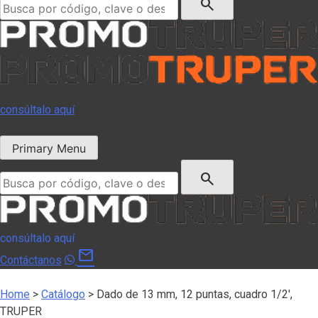
search
consúltalo aquí
Primary Menu
Buscar:
search
consúltalo aquí
mail
Contáctanos
Home
>
Catálogo
>
Dado de 13 mm, 12 puntas, cuadro 1/2′,
TRUPER