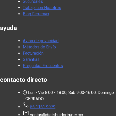
Sucursales
Trabaja con Nosotros
Blog Ferremax
ayuda
Aviso de privacidad
Métodos de Envío
Facturación
Garantías
Preguntas Frecuentes
contacto directo
Lun - Vie 8:00 - 18:00, Sab 9:00-16:00, Domingo
- CERRADO
call
56 1161 9979
mail
ventas@distribuidortruper.mx