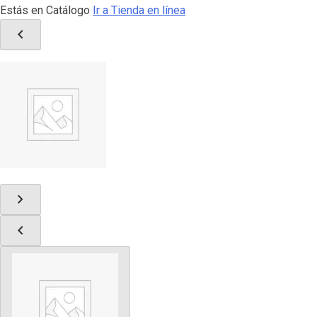
Estás en Catálogo
Ir a Tienda en línea
chevron_left
chevron_right
chevron_left