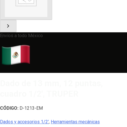
chevron_right
Envíos a todo México
Dado de 13 mm, 12 puntas,
cuadro 1/2′, TRUPER
CÓDIGO:
D-1213-EM
Dados y accesorios 1/2'
,
Herramientas mecánicas