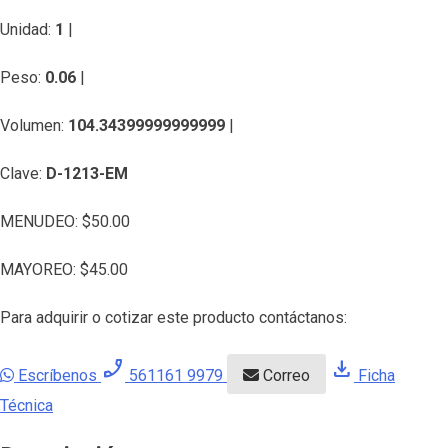
Unidad:
1
|
Peso:
0.06
|
Volumen:
104.34399999999999
|
Clave:
D-1213-EM
MENUDEO:
$
50.00
MAYOREO:
$
45.00
Para adquirir o cotizar este producto contáctanos:
phone_enabled
download
Escríbenos
561161 9979
Correo
Ficha
Técnica