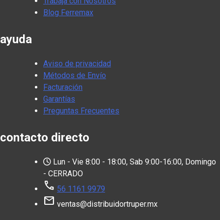
Trabaja con Nosotros
Blog Ferremax
ayuda
Aviso de privacidad
Métodos de Envío
Facturación
Garantías
Preguntas Frecuentes
contacto directo
Lun - Vie 8:00 - 18:00, Sab 9:00-16:00, Domingo
- CERRADO
call
56 1161 9979
mail
ventas@distribuidortruper.mx