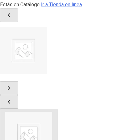
Estás en Catálogo
Ir a Tienda en línea
chevron_left
chevron_right
chevron_left