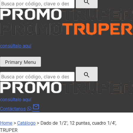
search
consúltalo aquí
Primary Menu
Buscar:
search
consúltalo aquí
mail
Contáctanos
Home
>
Catálogo
>
Dado de 1/2′, 12 puntas, cuadro 1/4′,
TRUPER