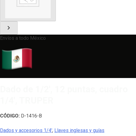
chevron_right
Envíos a todo México
Dado de 1/2′, 12 puntas, cuadro
1/4′, TRUPER
CÓDIGO:
D-1416-B
Dados y accesorios 1/4'
,
Llaves inglesas y guías