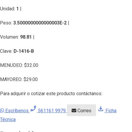
Unidad:
1
|
Peso:
3.5000000000000003E-2
|
Volumen:
98.81
|
Clave:
D-1416-B
MENUDEO:
$
32.00
MAYOREO:
$
29.00
Para adquirir o cotizar este producto contáctanos:
phone_enabled
download
Escríbenos
561161 9979
Correo
Ficha
Técnica