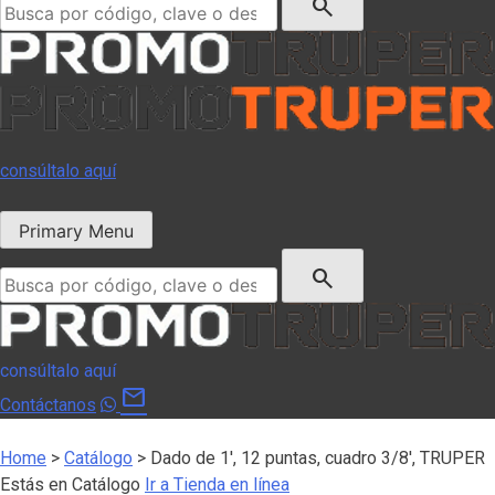
search
consúltalo aquí
Primary Menu
Buscar:
search
consúltalo aquí
mail
Contáctanos
Home
>
Catálogo
>
Dado de 1′, 12 puntas, cuadro 3/8′, TRUPER
Estás en Catálogo
Ir a Tienda en línea