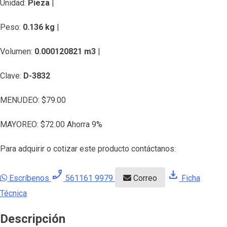
Unidad:
Pieza
|
Peso:
0.136 kg
|
Volumen:
0.000120821 m3
|
Clave:
D-3832
MENUDEO:
$
79.00
MAYOREO:
$
72.00
Ahorra 9%
Para adquirir o cotizar este producto contáctanos:
phone_enabled
download
Escríbenos
561161 9979
Correo
Ficha
Técnica
Descripción