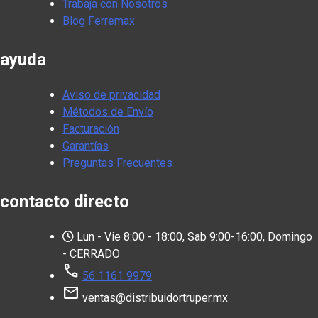
Trabaja con Nosotros
Blog Ferremax
ayuda
Aviso de privacidad
Métodos de Envío
Facturación
Garantías
Preguntas Frecuentes
contacto directo
Lun - Vie 8:00 - 18:00, Sab 9:00-16:00, Domingo
- CERRADO
call
56 1161 9979
mail
ventas@distribuidortruper.mx