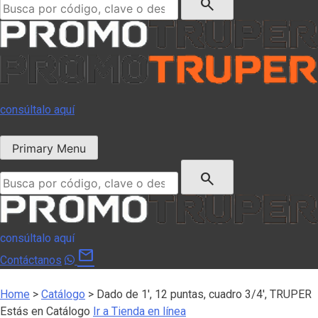
search
consúltalo aquí
Primary Menu
Buscar:
search
consúltalo aquí
mail
Contáctanos
Home
>
Catálogo
>
Dado de 1′, 12 puntas, cuadro 3/4′, TRUPER
Estás en Catálogo
Ir a Tienda en línea