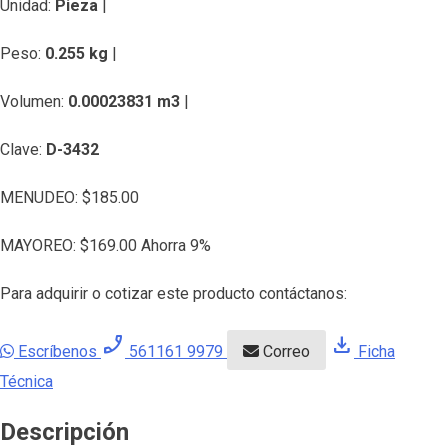
Unidad:
Pieza
|
Peso:
0.255 kg
|
Volumen:
0.00023831 m3
|
Clave:
D-3432
MENUDEO:
$
185.00
MAYOREO:
$
169.00
Ahorra 9%
Para adquirir o cotizar este producto contáctanos:
phone_enabled
download
Escríbenos
561161 9979
Correo
Ficha
Técnica
Descripción