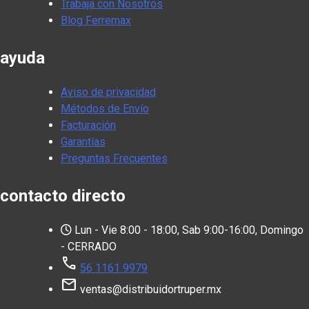
Trabaja con Nosotros
Blog Ferremax
ayuda
Aviso de privacidad
Métodos de Envío
Facturación
Garantías
Preguntas Frecuentes
contacto directo
Lun - Vie 8:00 - 18:00, Sab 9:00-16:00, Domingo
- CERRADO
call
56 1161 9979
mail
ventas@distribuidortruper.mx