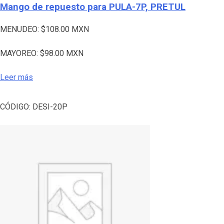
Mango de repuesto para PULA-7P, PRETUL
MENUDEO:
$
108.00
MXN
MAYOREO:
$
98.00
MXN
Leer más
CÓDIGO:
DESI-20P