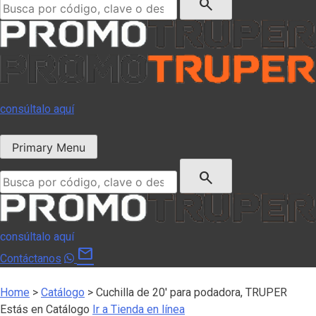
search
consúltalo aquí
Primary Menu
Buscar:
search
consúltalo aquí
mail
Contáctanos
Home
>
Catálogo
>
Cuchilla de 20′ para podadora, TRUPER
Estás en Catálogo
Ir a Tienda en línea