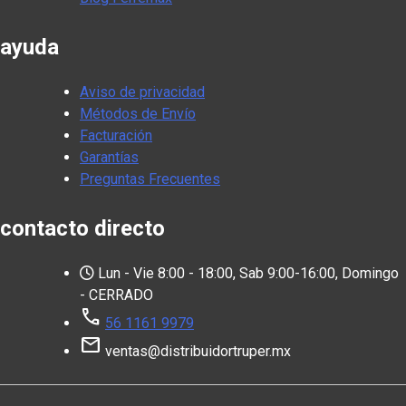
ayuda
Aviso de privacidad
Métodos de Envío
Facturación
Garantías
Preguntas Frecuentes
contacto directo
Lun - Vie 8:00 - 18:00, Sab 9:00-16:00, Domingo
- CERRADO
call
56 1161 9979
mail
ventas@distribuidortruper.mx