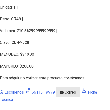
Unidad:
1
|
Peso:
0.749
|
Volumen:
710.56299999999999
|
Clave:
CU-P-520
MENUDEO:
$
310.00
MAYOREO:
$
280.00
Para adquirir o cotizar este producto contáctanos:
phone_enabled
download
Escríbenos
561161 9979
Correo
Ficha
Técnica