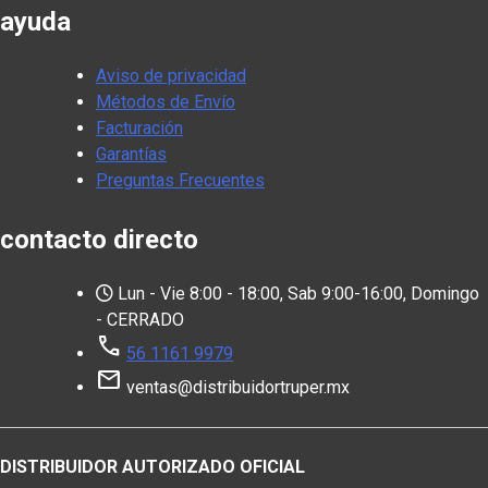
ayuda
Aviso de privacidad
Métodos de Envío
Facturación
Garantías
Preguntas Frecuentes
contacto directo
Lun - Vie 8:00 - 18:00, Sab 9:00-16:00, Domingo
- CERRADO
call
56 1161 9979
mail
ventas@distribuidortruper.mx
DISTRIBUIDOR AUTORIZADO OFICIAL