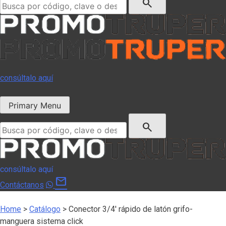
search
consúltalo aquí
Primary Menu
Buscar:
search
consúltalo aquí
mail
Contáctanos
Home
>
Catálogo
>
Conector 3/4′ rápido de latón grifo-
manguera sistema click