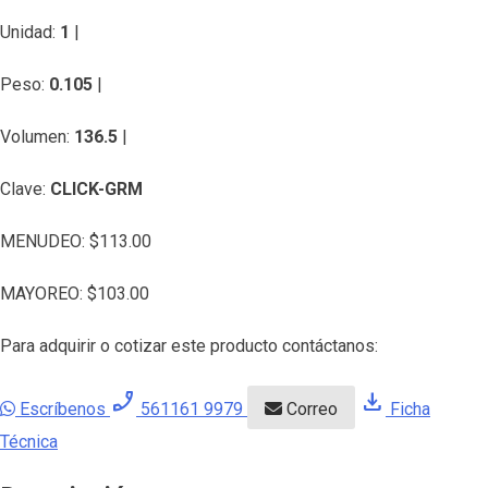
Unidad:
1
|
Peso:
0.105
|
Volumen:
136.5
|
Clave:
CLICK-GRM
MENUDEO:
$
113.00
MAYOREO:
$
103.00
Para adquirir o cotizar este producto contáctanos:
phone_enabled
download
Escríbenos
561161 9979
Correo
Ficha
Técnica