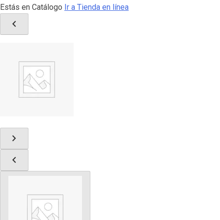
Estás en Catálogo
Ir a Tienda en línea
chevron_left
chevron_right
chevron_left