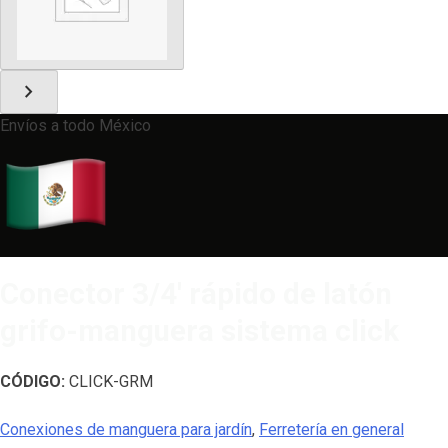
chevron_right
Envíos a todo México
Conector 3/4′ rápido de latón
grifo-manguera sistema click
CÓDIGO:
CLICK-GRM
Conexiones de manguera para jardín
,
Ferretería en general