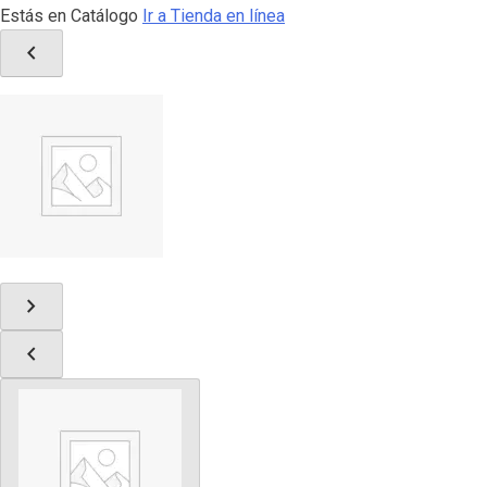
Estás en Catálogo
Ir a Tienda en línea
chevron_left
chevron_right
chevron_left