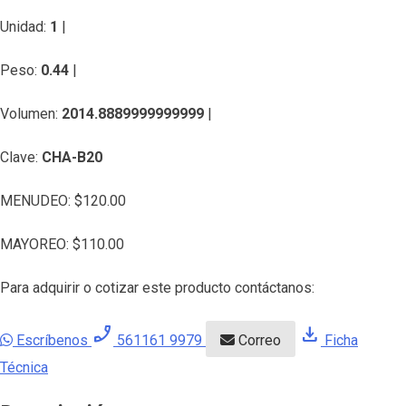
Unidad:
1
|
Peso:
0.44
|
Volumen:
2014.8889999999999
|
Clave:
CHA-B20
MENUDEO:
$
120.00
MAYOREO:
$
110.00
Para adquirir o cotizar este producto contáctanos:
phone_enabled
download
Escríbenos
561161 9979
Correo
Ficha
Técnica