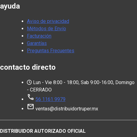
ayuda
Aviso de privacidad
Métodos de Envío
Facturación
Garantías
Preguntas Frecuentes
contacto directo
Lun - Vie 8:00 - 18:00, Sab 9:00-16:00, Domingo
- CERRADO
call
56 1161 9979
mail
ventas@distribuidortruper.mx
DISTRIBUIDOR AUTORIZADO OFICIAL