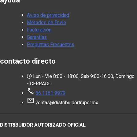
ayuda
Aviso de privacidad
Métodos de Envío
Facturación
Garantías
Preguntas Frecuentes
contacto directo
Lun - Vie 8:00 - 18:00, Sab 9:00-16:00, Domingo
- CERRADO
call
56 1161 9979
mail
ventas@distribuidortruper.mx
DISTRIBUIDOR AUTORIZADO OFICIAL