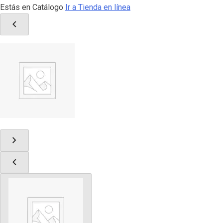
Estás en Catálogo
Ir a Tienda en línea
chevron_left
chevron_right
chevron_left