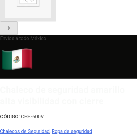
chevron_right
Envíos a todo México
Chaleco de seguridad amarillo
alta visibilidad con cierre
CÓDIGO:
CHS-600V
Chalecos de Seguridad
,
Ropa de seguridad