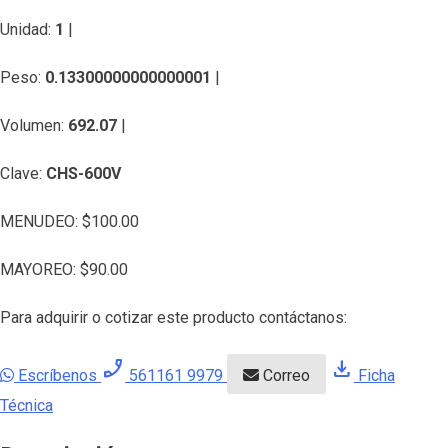
Unidad:
1
|
Peso:
0.13300000000000001
|
Volumen:
692.07
|
Clave:
CHS-600V
MENUDEO:
$
100.00
MAYOREO:
$
90.00
Para adquirir o cotizar este producto contáctanos:
phone_enabled
download
Escríbenos
561161 9979
Correo
Ficha
Técnica