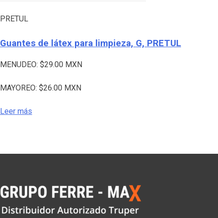
PRETUL
Guantes de látex para limpieza, G, PRETUL
MENUDEO:
$
29.00
MXN
MAYOREO:
$
26.00
MXN
Leer más